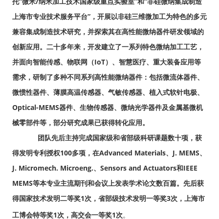
托“微米/纳米加工技术国家级重点实验室”和“非硅微纳集成
制造
上海市专业技术服务平台”，开展以非硅三维微加工为特色的多元
兼容集成制造技术研究，并探索其在高性能微纳器件
研发
领域的
创新应用。二十多年来，开发建立了一系列特色微纳加工工艺，
并面向智能传感、物联网（IoT）、智慧医疗、
重大
装备应用等
需求，研制了多种不同系列高性能微纳器件：包括微流体器件、
微惯性器件、薄膜高温传感器、气敏传感
器、
植入式软针电极、
Optical-MEMS器件、生物传感器、微纳光学器件及金属基微机
械零部件等，部分研究成果已获得转
化应
用。
团队先后主持完成国家级和省部级科研课题数十项，获
得发明专利授权100多项，在Advanced Materials、J. MEMS、
J.
Micromech. Microeng.、Sensors and Actuators和IEEE
MEMS等本专业主流期刊和会议上发表学术论文数百篇。先后获
得国
家技术发明二等奖1次，省部级技术发明一等奖3次，上海市
工博会特等奖1次，
高交会一等奖1次
。