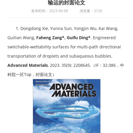
输运的封面论文
发布时间：2023-06-08
浏览量：3126
1. Dongdong Xie, Yunna Sun, Yongjin Wu, Kai Wang,
Guilian Wang,
Faheng Zang*, Guifu Ding*
. Engineered
switchable‐wettability surfaces for multi‐path directional
transportation of droplets and subaqueous bubbles.
Advanced Materials
, 2023, 35(9): 2208645.（IF：32.086，中
科院一区Top，封面论文）